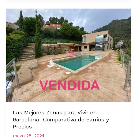
tu
Propiedad
para
Venderla
Rápidamente
en
Barcelona
Las Mejores Zonas para Vivir en
Barcelona: Comparativa de Barrios y
Precios
mayo 28, 2024