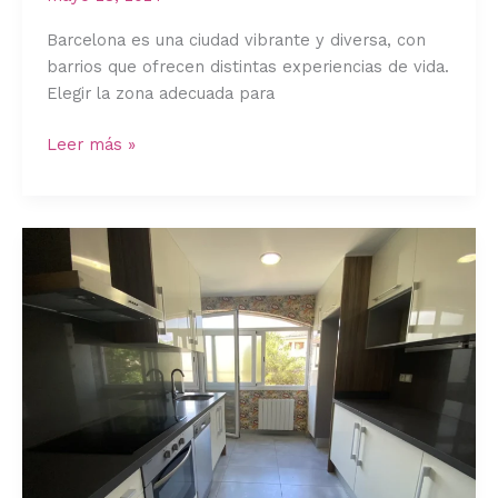
Barcelona es una ciudad vibrante y diversa, con
barrios que ofrecen distintas experiencias de vida.
Elegir la zona adecuada para
Las
Leer más »
Mejores
Zonas
para
Vivir
en
Barcelona:
Comparativa
de
Barrios
y
Precios