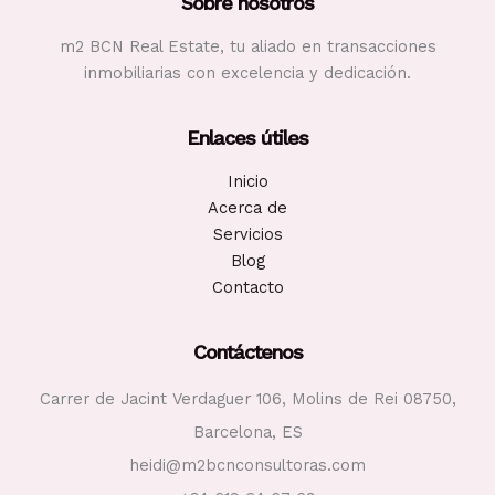
Sobre nosotros
en
2024
m2 BCN Real Estate, tu aliado en transacciones
inmobiliarias con excelencia y dedicación.
Enlaces útiles
Inicio
Acerca de
Servicios
Blog
Contacto
Contáctenos
Carrer de Jacint Verdaguer 106, Molins de Rei 08750,
Barcelona, ES
heidi@m2bcnconsultoras.com